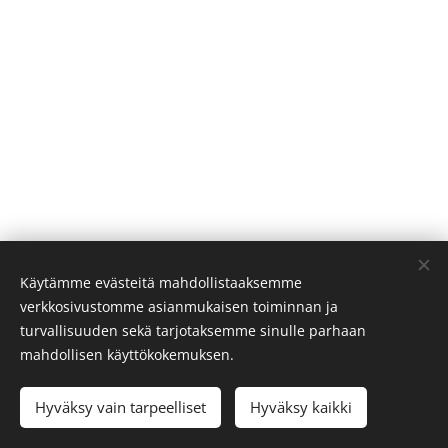
Käytämme evästeitä mahdollistaaksemme
verkkosivustomme asianmukaisen toiminnan ja
turvallisuuden sekä tarjotaksemme sinulle parhaan
DIOSA SARA
mahdollisen käyttökokemuksen.
Kaikki oikeudet pidätetään ikuisesti. 2025
Hyväksy vain tarpeelliset
Hyväksy kaikki
Evästeet